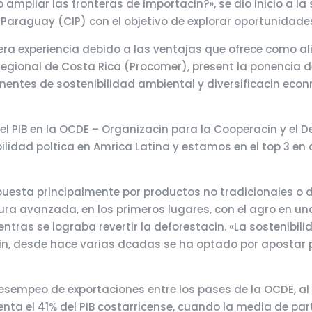
mpliar las fronteras de importacin?», se dio inicio a la 
 Paraguay (CIP) con el objetivo de explorar oportunidad
era experiencia debido a las ventajas que ofrece como al
 Regional de Costa Rica (Procomer), present la ponencia 
nentes de sostenibilidad ambiental y diversificacin econ
el PIB en la OCDE – Organizacin para la Cooperacin y el D
lidad poltica en Amrica Latina y estamos en el top 3 en
uesta principalmente por productos no tradicionales o de
a avanzada, en los primeros lugares, con el agro en una
ntras se lograba revertir la deforestacin. «La sostenibil
n, desde hace varias dcadas se ha optado por apostar po
esempeo de exportaciones entre los pases de la OCDE, al
nta el 41% del PIB costarricense, cuando la media de part