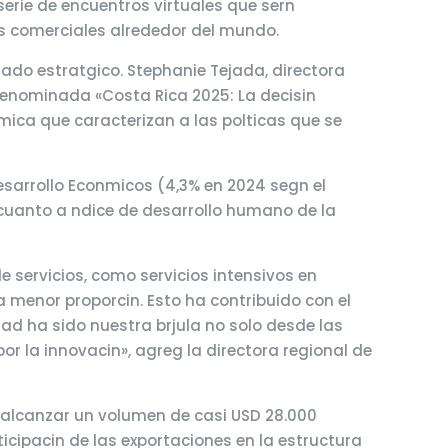
serie de encuentros virtuales que sern
es comerciales alrededor del mundo.
iado estratgico. Stephanie Tejada, directora
denominada «Costa Rica 2025: La decisin
mica que caracterizan a las polticas que se
esarrollo Econmicos (4,3% en 2024 segn el
 cuanto a ndice de desarrollo humano de la
 servicios, como servicios intensivos en
 menor proporcin. Esto ha contribuido con el
idad ha sido nuestra brjula no solo desde las
r la innovacin», agreg la directora regional de
 alcanzar un volumen de casi USD 28.000
icipacin de las exportaciones en la estructura