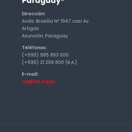
Paraguay®
Dirección:
Avda. Brasilia Nº 1947 casi Av.
Artigas
Asunción, Paraguay
Teléfonos:
(+595) 985 863 000
(+595) 21 299 800 (R.A.)
E-mail:
cip@cip.org.py