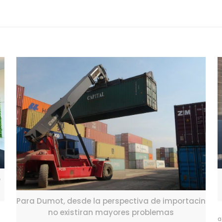
e
Para Dumot, desde la perspectiva de importacin
no existiran mayores problemas
a