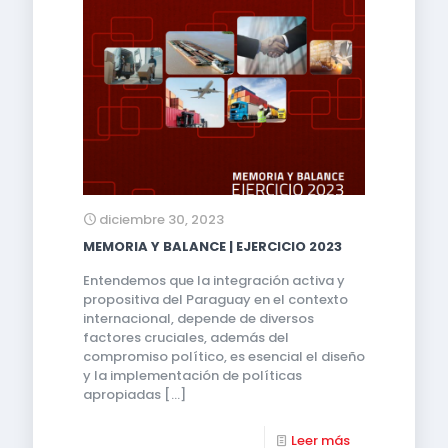
diciembre 30, 2023
MEMORIA Y BALANCE | EJERCICIO 2023
Entendemos que la integración activa y
propositiva del Paraguay en el contexto
internacional, depende de diversos
factores cruciales, además del
compromiso político, es esencial el diseño
y la implementación de políticas
apropiadas
[…]
Leer más