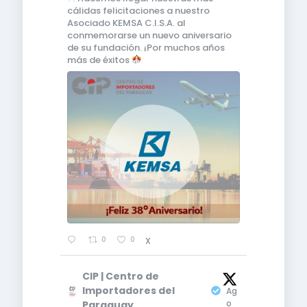
cálidas felicitaciones a nuestro
Asociado KEMSA C.I.S.A. al
conmemorarse un nuevo aniversario
de su fundación. ¡Por muchos años
más de éxitos
0
0
X
CIP | Centro de
5
Importadores del
Ag
o
Paraguay