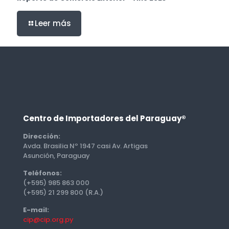
Leer más
Centro de Importadores del Paraguay®
Dirección:
Avda. Brasilia Nº 1947 casi Av. Artigas
Asunción, Paraguay
Teléfonos:
(+595) 985 863 000
(+595) 21 299 800 (R.A.)
E-mail:
cip@cip.org.py