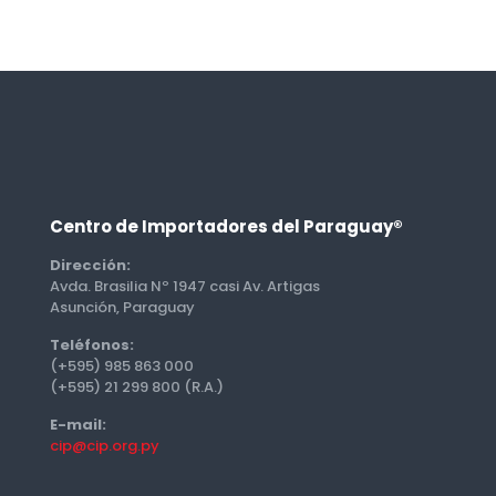
Centro de Importadores del Paraguay®
Dirección:
Avda. Brasilia Nº 1947 casi Av. Artigas
Asunción, Paraguay
Teléfonos:
(+595) 985 863 000
(+595) 21 299 800 (R.A.)
E-mail:
cip@cip.org.py