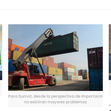
e
Para Dumot, desde la perspectiva de importacin
no existiran mayores problemas
a