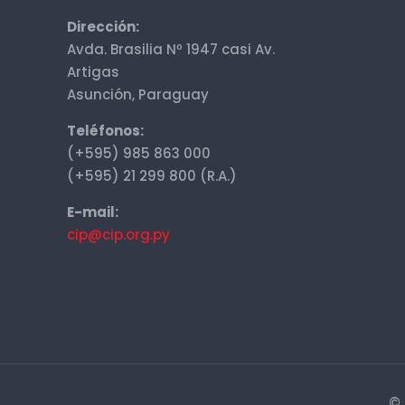
Dirección:
Avda. Brasilia Nº 1947 casi Av.
Artigas
Asunción, Paraguay
Teléfonos:
(+595) 985 863 000
(+595) 21 299 800 (R.A.)
E-mail:
cip@cip.org.py
© 